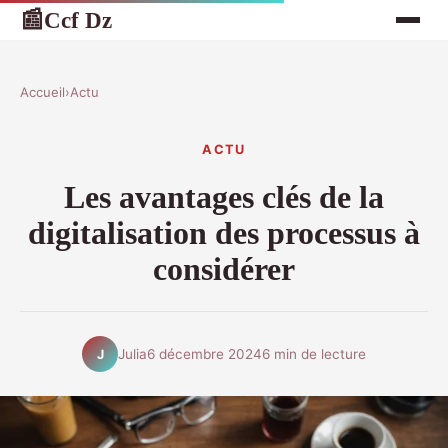
Ccf Dz
📰
Accueil
›
Actu
ACTU
Les avantages clés de la
digitalisation des processus à
considérer
Julia
6 décembre 2024
6 min de lecture
J