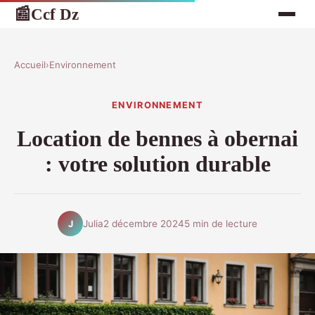
Ccf Dz
📰
Accueil
›
Environnement
ENVIRONNEMENT
Location de bennes à obernai
: votre solution durable
Julia
2 décembre 2024
5 min de lecture
J