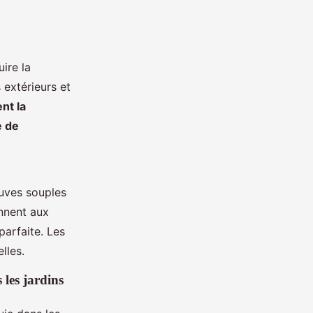
ire la
extérieurs et
ent la
e de
cuves souples
ennent aux
parfaite. Les
lles.
 les jardins