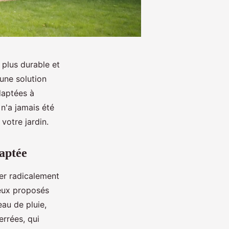
 plus durable et
 une solution
daptées à
 n'a jamais été
votre jardin.
daptée
mer radicalement
ceux proposés
au de pluie,
rrées, qui