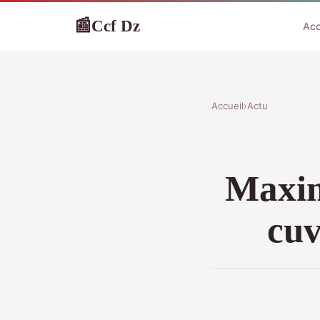
Ccf Dz
📰
Acc
Accueil
›
Actu
Maxim
cuv