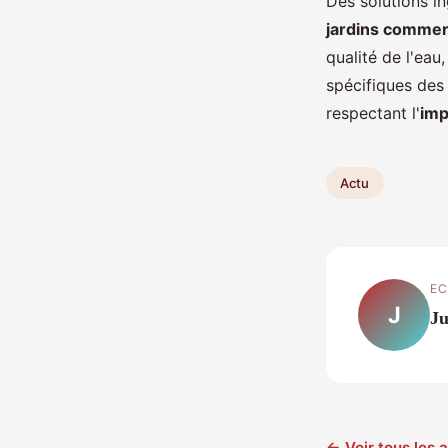
Des solutions in
jardins commerc
qualité de l'ea
spécifiques des 
respectant l'
imp
Actu
EC
J
Ju
← Voir tous les a