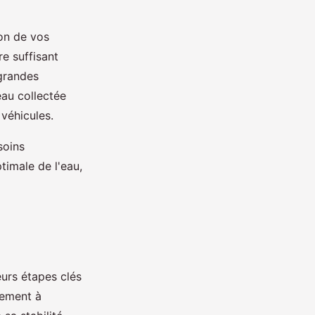
ion de vos
re suffisant
 grandes
eau collectée
 véhicules.
soins
timale de l'eau,
eurs étapes clés
lement à