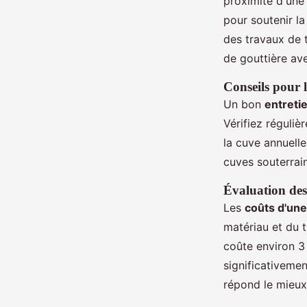
proximité d'une 
pour soutenir l
des travaux de 
de gouttière ave
Conseils pour l
Un bon
entreti
Vérifiez réguliè
la cuve annuell
cuves souterrain
Évaluation des 
Les
coûts d'une
matériau et du t
coûte environ 3
significativemen
répond le mieux