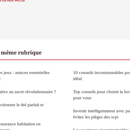
 même rubrique
 jeux : astuces essentielles
10 conseils incontournables pou
t
idéal
ative au sucre révolutionnaire ?
Top conseils pour choisir la b
pour vous
tionner le thé parfait et
Investir intelligemment avec p
évitez les pièges des scpi
assurance habitation en
éments
Les avantages incontournables d