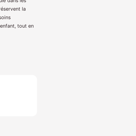
uie dans les
réservent la
soins
enfant, tout en