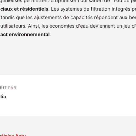
génieuses permettent d'optimiser l'utilisation de l'eau de pl
iaux et résidentiels
. Les systèmes de filtration intégrés p
u, tandis que les ajustements de capacités répondent aux be
utilisateurs. Ainsi, les économies d'eau deviennent un jeu d'
act environnemental
.
RIT PAR
lia
rticles Actu