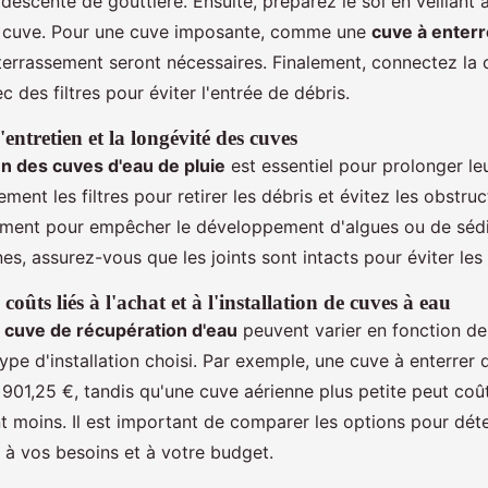
descente de gouttière. Ensuite, préparez le sol en veillant à
a cuve. Pour une cuve imposante, comme une
cuve à enterr
terrassement seront nécessaires. Finalement, connectez la
c des filtres pour éviter l'entrée de débris.
'entretien et la longévité des cuves
en des cuves d'eau de pluie
est essentiel pour prolonger le
rement les filtres pour retirer les débris et évitez les obstru
ement pour empêcher le développement d'algues ou de sédi
es, assurez-vous que les joints sont intacts pour éviter les 
coûts liés à l'achat et à l'installation de cuves à eau
 cuve de récupération d'eau
peuvent varier en fonction de 
ype d'installation choisi. Par exemple, une cuve à enterrer
 901,25 €, tandis qu'une cuve aérienne plus petite peut coû
t moins. Il est important de comparer les options pour déte
 à vos besoins et à votre budget.