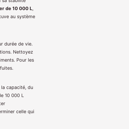
 sa stabilité
er de 10 000 L
,
 cuve au système
ur durée de vie.
ctions. Nettoyez
ments. Pour les
fuites.
la capacité, du
 de 10 000 L
ter
rminer celle qui