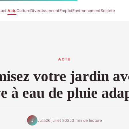
ueil
Actu
Culture
Divertissement
Emploi
Environnement
Société
ACTU
isez votre jardin av
e à eau de pluie ada
Julia
26 juillet 2025
3 min de lecture
J