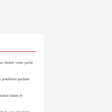
r choisir votre yacht
ox pokémon parfaite
andore immo.fr :
e la scie circulaire