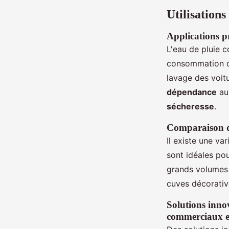
Utilisations
Applications pr
L'eau de pluie c
consommation d'
lavage des voit
dépendance
aux
sécheresse
.
Comparaison de
Il existe une va
sont idéales pou
grands volumes d
cuves décorativ
Solutions innov
commerciaux et