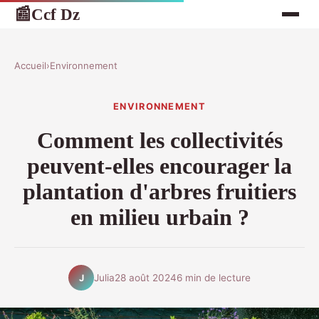
Ccf Dz
📰
Accueil
›
Environnement
ENVIRONNEMENT
Comment les collectivités
peuvent-elles encourager la
plantation d'arbres fruitiers
en milieu urbain ?
Julia
28 août 2024
6 min de lecture
J