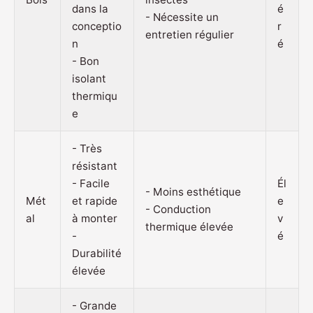
dans la
é
- Nécessite un
conceptio
r
entretien régulier
n
é
- Bon
isolant
thermiqu
e
- Très
résistant
- Facile
Él
- Moins esthétique
Mét
et rapide
e
- Conduction
al
à monter
v
thermique élevée
-
é
Durabilité
élevée
- Grande