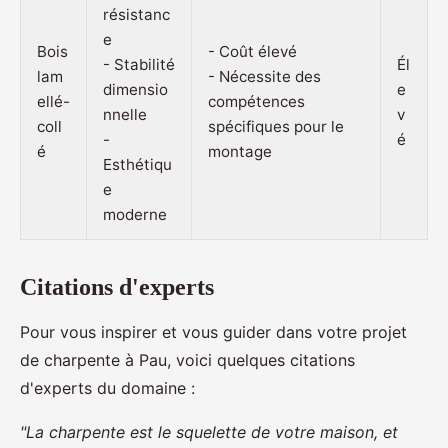
résistanc
e
Bois
- Coût élevé
- Stabilité
Él
lam
- Nécessite des
dimensio
e
ellé-
compétences
nnelle
v
coll
spécifiques pour le
-
é
é
montage
Esthétiqu
e
moderne
Citations d'experts
Pour vous inspirer et vous guider dans votre projet
de charpente à Pau, voici quelques citations
d'experts du domaine :
"La charpente est le squelette de votre maison, et