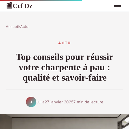
Ccf Dz
📰
Accueil
›
Actu
ACTU
Top conseils pour réussir
votre charpente à pau :
qualité et savoir-faire
Julia
27 janvier 2025
7 min de lecture
J