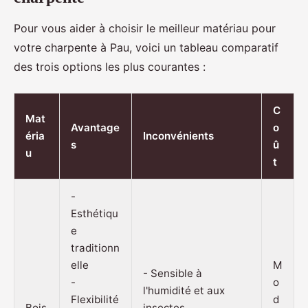
Pour vous aider à choisir le meilleur matériau pour
votre charpente à Pau, voici un tableau comparatif
des trois options les plus courantes :
C
Mat
Avantage
o
éria
Inconvénients
s
û
u
t
-
Esthétiqu
e
traditionn
elle
M
- Sensible à
-
o
l'humidité et aux
Flexibilité
d
Bois
insectes