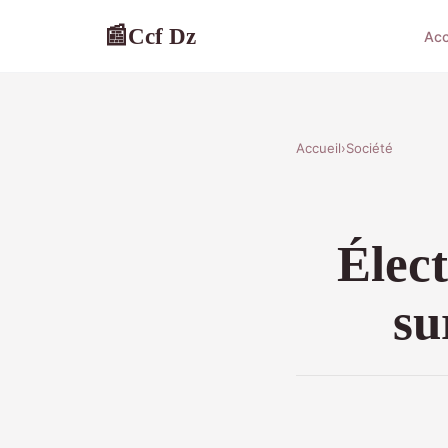
Ccf Dz
📰
Acc
Accueil
›
Société
Élect
su