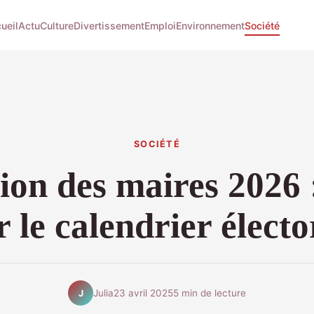
ueil
Actu
Culture
Divertissement
Emploi
Environnement
Société
SOCIÉTÉ
ion des maires 2026 
r le calendrier électo
Julia
23 avril 2025
5 min de lecture
J