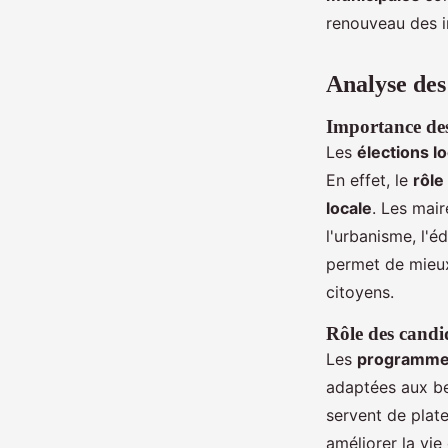
renouveau des i
Analyse des 
Importance des
Les
élections l
En effet, le
rôle
locale
. Les mai
l'urbanisme, l'é
permet de mieux
citoyens.
Rôle des candi
Les
programmes
adaptées aux b
servent de plat
améliorer la vi