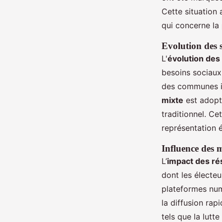
Cette situation
qui concerne la
Evolution des 
L'
évolution des
besoins sociaux 
des communes il
mixte
est adopté
traditionnel. Ce
représentation é
Influence des m
L’
impact des ré
dont les électeu
plateformes num
la diffusion rap
tels que la lutt