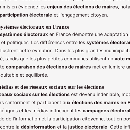
 a mis en évidence les
enjeux des élections de maires
, not
participation électorale
et l'engagement citoyen.
systèmes électoraux en France
 systèmes électoraux
en France démontre une adaptation 
et politiques. Les différences entre les
systèmes électora
lustrent cette évolution. Dans les plus grandes municipalit
, tandis que les plus petites communes utilisent un
vote m
tte
comparaison des élections de maires
met en lumière u
quitable et équilibrée.
édias et des réseaux sociaux sur les élections
seaux sociaux sur les élections
est devenu indéniable, mod
rs s'informent et participent aux
élections des maires en 
ériques et les médias influencent les
campagnes électora
ide de l’information et la participation citoyenne, tout en p
e contre la
désinformation
et la
justice électorale
. Cette in