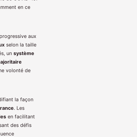
amment en ce
progressive aux
ux
selon la taille
és, un
système
ajoritaire
ne volonté de
ifiant la façon
France
. Les
les
en facilitant
osant des défis
fluence