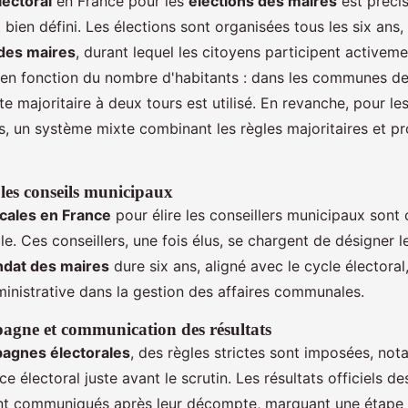
ectoral
en France pour les
élections des maires
est précis
 bien défini. Les élections sont organisées tous les six ans,
 des maires
, durant lequel les citoyens participent activem
 en fonction du nombre d'habitants : dans les communes d
te majoritaire à deux tours est utilisé. En revanche, pour 
s, un système mixte combinant les règles majoritaires et pr
 les conseils municipaux
ocales en France
pour élire les conseillers municipaux sont 
e. Ces conseillers, une fois élus, se chargent de désigner le
dat des maires
dure six ans, aligné avec le cycle électoral
ministrative dans la gestion des affaires communales.
agne et communication des résultats
agnes électorales
, des règles strictes sont imposées, no
ce électoral juste avant le scrutin. Les résultats officiels d
t communiqués après leur décompte, marquant une étape c