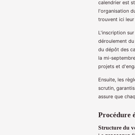
calendrier est s
l'organisation d
trouvent ici leu
L'inscription su
déroulement du s
du dépôt des ca
la mi-septembre
projets et d'eng
Ensuite, les règ
scrutin, garanti
assure que chaqu
Procédure é
Structure du v