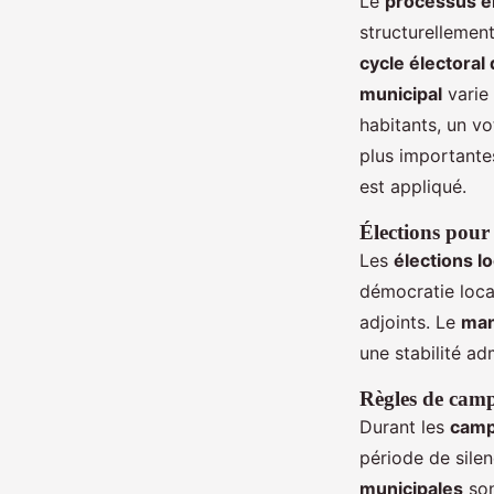
Le
processus él
structurellement
cycle électoral
municipal
varie
habitants, un vo
plus importante
est appliqué.
Élections pour
Les
élections l
démocratie local
adjoints. Le
man
une stabilité ad
Règles de camp
Durant les
camp
période de silen
municipales
son