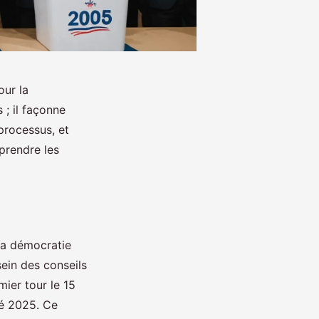
ur la
 ; il façonne
 processus, et
prendre les
la démocratie
sein des conseils
ier tour le 15
té 2025. Ce