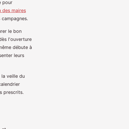
e pour
n des maires
rs campagnes.
urer le bon
dès l'ouverture
-même débute à
enter leurs
la veille du
calendrier
 prescrits.