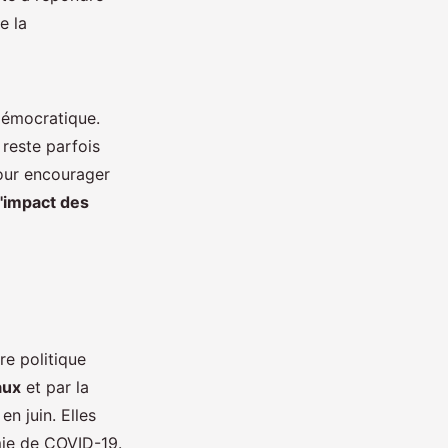
e la
 démocratique.
reste parfois
pour encourager
l'impact des
re politique
aux
et par la
n juin. Elles
mie de COVID-19.