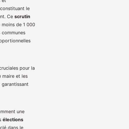
 et
 constituant le
ent. Ce
scrutin
e moins de 1 000
les communes
oportionnelles
cruciales pour la
 maire et les
, garantissant
tamment une
es
élections
lé dans le