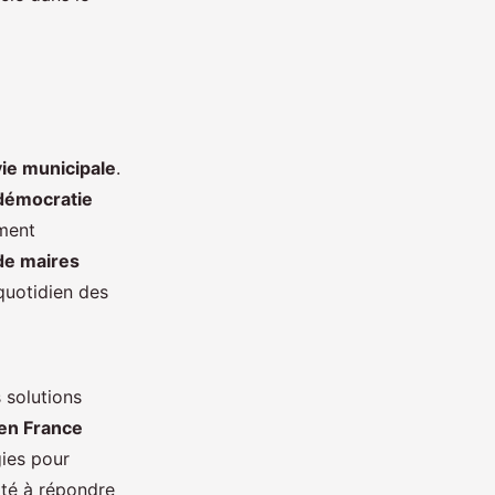
vie municipale
.
démocratie
ement
de maires
quotidien des
 solutions
 en France
ies pour
ité à répondre