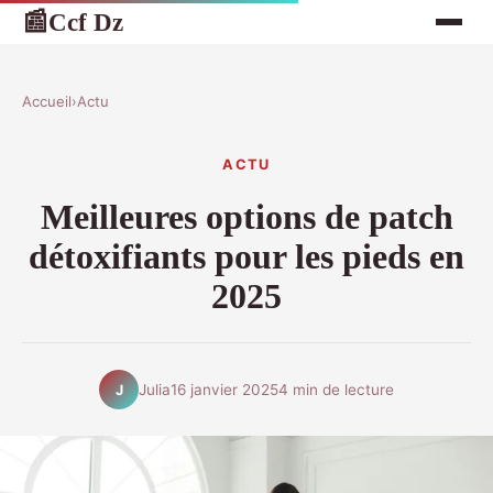
Ccf Dz
📰
Accueil
›
Actu
ACTU
Meilleures options de patch
détoxifiants pour les pieds en
2025
Julia
16 janvier 2025
4 min de lecture
J