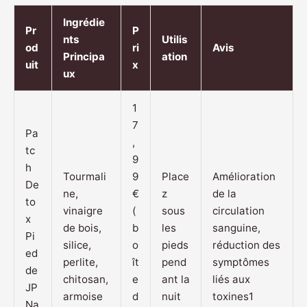
Ingrédie
Pr
P
nts
Utilis
od
ri
Avis
Principa
ation
uit
x
ux
1
7
Pa
,
tc
9
h
Tourmali
9
Place
Amélioration
De
ne,
€
z
de la
to
vinaigre
(
sous
circulation
x
de bois,
b
les
sanguine,
Pi
silice,
o
pieds
réduction des
ed
perlite,
ît
pend
symptômes
de
chitosan,
e
ant la
liés aux
JP
armoise
d
nuit
toxines1
Na