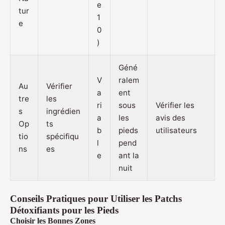
e
tur
1
e
0
)
Géné
V
ralem
Au
Vérifier
a
ent
tre
les
ri
sous
Vérifier les
s
ingrédien
a
les
avis des
Op
ts
b
pieds
utilisateurs
tio
spécifiqu
l
pend
ns
es
e
ant la
nuit
Conseils Pratiques pour Utiliser les Patchs
Détoxifiants pour les Pieds
Choisir les Bonnes Zones