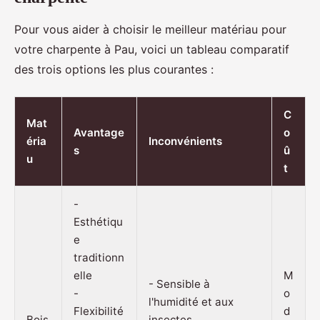
Pour vous aider à choisir le meilleur matériau pour
votre charpente à Pau, voici un tableau comparatif
des trois options les plus courantes :
C
Mat
Avantage
o
éria
Inconvénients
s
û
u
t
-
Esthétiqu
e
traditionn
elle
M
- Sensible à
-
o
l'humidité et aux
Flexibilité
d
Bois
insectes