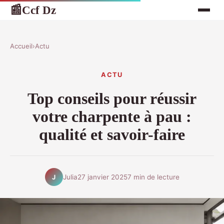
Ccf Dz
📰
Accueil
›
Actu
ACTU
Top conseils pour réussir
votre charpente à pau :
qualité et savoir-faire
Julia
27 janvier 2025
7 min de lecture
J