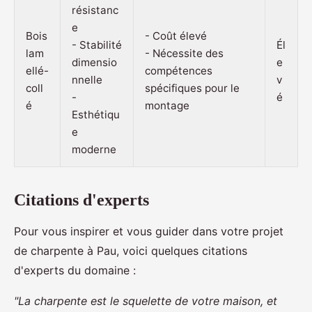
résistanc
e
Bois
- Coût élevé
- Stabilité
Él
lam
- Nécessite des
dimensio
e
ellé-
compétences
nnelle
v
coll
spécifiques pour le
-
é
é
montage
Esthétiqu
e
moderne
Citations d'experts
Pour vous inspirer et vous guider dans votre projet
de charpente à Pau, voici quelques citations
d'experts du domaine :
"La charpente est le squelette de votre maison, et