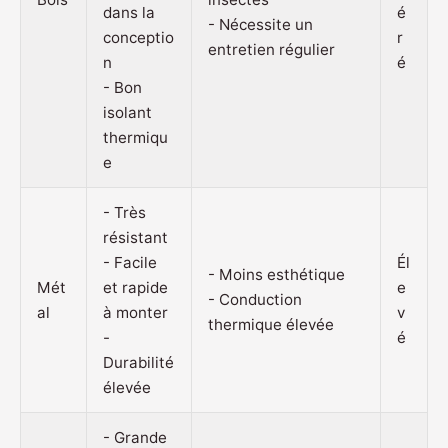
dans la
é
- Nécessite un
conceptio
r
entretien régulier
n
é
- Bon
isolant
thermiqu
e
- Très
résistant
- Facile
Él
- Moins esthétique
Mét
et rapide
e
- Conduction
al
à monter
v
thermique élevée
-
é
Durabilité
élevée
- Grande