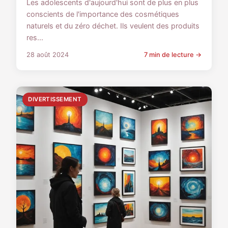
Les adolescents d'aujourd'hui sont de plus en plus
conscients de l'importance des cosmétiques
naturels et du zéro déchet. Ils veulent des produits
res...
28 août 2024
7 min de lecture →
DIVERTISSEMENT