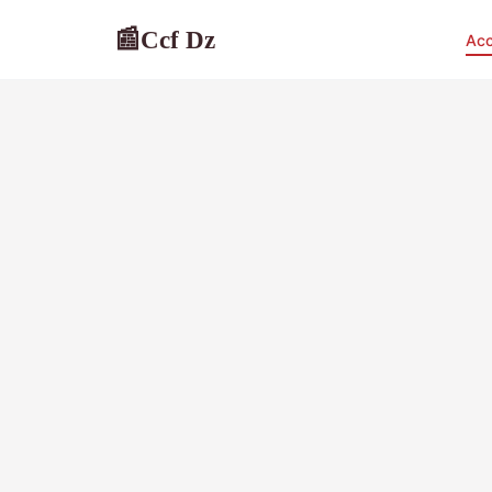
Ccf Dz
📰
Acc