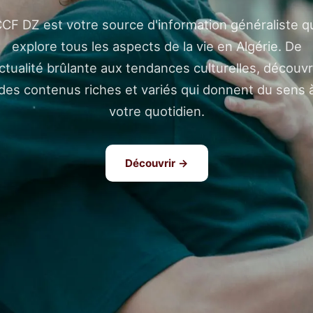
CF DZ est votre source d'information généraliste q
explore tous les aspects de la vie en Algérie. De
actualité brûlante aux tendances culturelles, découv
des contenus riches et variés qui donnent du sens 
votre quotidien.
Découvrir →