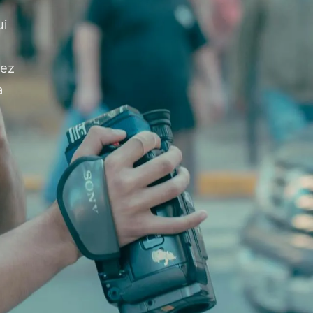
ui
rez
à