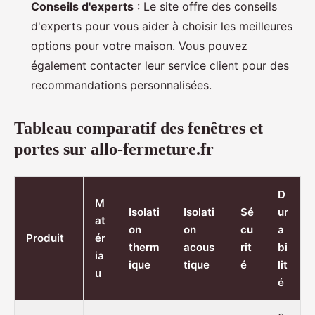
Conseils d'experts
: Le site offre des conseils
d'experts pour vous aider à choisir les meilleures
options pour votre maison. Vous pouvez
également contacter leur service client pour des
recommandations personnalisées.
Tableau comparatif des fenêtres et
portes sur allo-fermeture.fr
D
M
Isolati
Isolati
Sé
ur
at
on
on
cu
a
Produit
ér
therm
acous
rit
bi
ia
ique
tique
é
lit
u
é