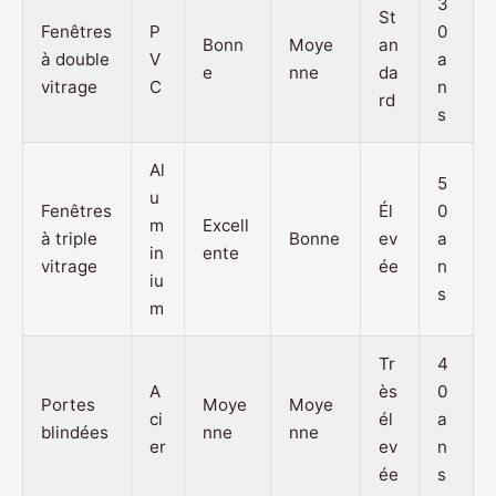
3
St
Fenêtres
P
0
Bonn
Moye
an
à double
V
a
e
nne
da
vitrage
C
n
rd
s
Al
5
u
Fenêtres
Él
0
m
Excell
à triple
Bonne
ev
a
in
ente
vitrage
ée
n
iu
s
m
Tr
4
A
ès
0
Portes
Moye
Moye
ci
él
a
blindées
nne
nne
er
ev
n
ée
s