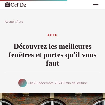
Ccf Dz
📰
Accueil
›
Actu
ACTU
Découvrez les meilleures
fenêtres et portes qu'il vous
faut
Julia
20 décembre 2024
9 min de lecture
J