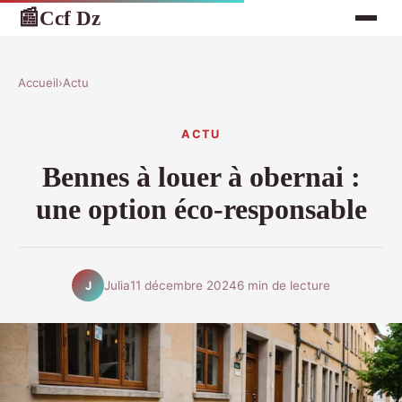
Ccf Dz
📰
Accueil
›
Actu
ACTU
Bennes à louer à obernai :
une option éco-responsable
Julia
11 décembre 2024
6 min de lecture
J