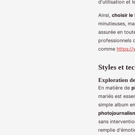
d'utilisation et 
Ainsi,
choisir l
minutieuses, mai
assurée en toute
professionnels q
comme
https:/
Styles et t
Exploration de
En matière de
p
mariés est esse
simple album en 
photojournalis
sans interventio
remplie d'émoti