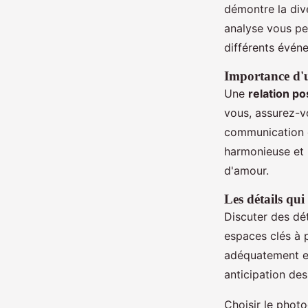
démontre la dive
analyse vous per
différents évén
Importance d'u
Une
relation po
vous, assurez-v
communication et
harmonieuse et 
d'amour.
Les détails qu
Discuter des dét
espaces clés à 
adéquatement et
anticipation des
Choisir le phot