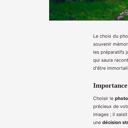
Le choix du pho
souvenir mémora
les préparatifs 
qui saura racont
d'être immortal
Importance 
Choisir le
photo
précieux de vot
images ; il sais
une
décision st