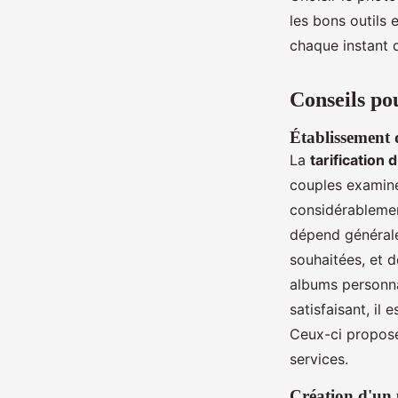
les bons outils
chaque instant 
Conseils po
Établissement 
La
tarification
couples examinen
considérablement
dépend général
souhaitées, et 
albums personna
satisfaisant, il
Ceux-ci propose
services.
Création d'un 