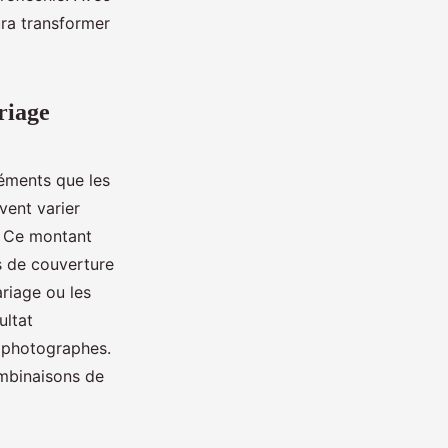
ura transformer
riage
éments que les
vent varier
s. Ce montant
 de couverture
riage ou les
ultat
s photographes.
ombinaisons de