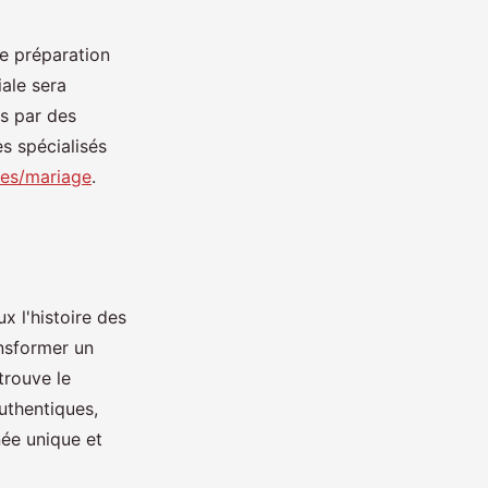
e préparation
iale sera
es par des
s spécialisés
tes/mariage
.
ux l'histoire des
ansformer un
trouve le
uthentiques,
née unique et