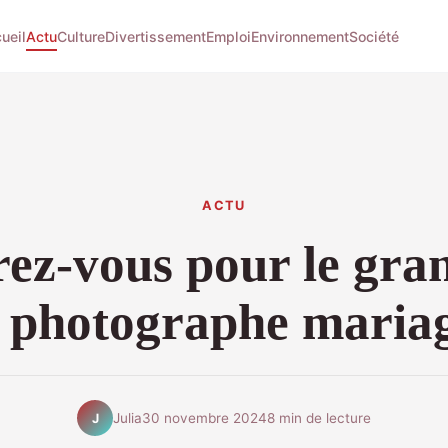
ueil
Actu
Culture
Divertissement
Emploi
Environnement
Société
ACTU
ez-vous pour le gra
e photographe mariag
Julia
30 novembre 2024
8 min de lecture
J