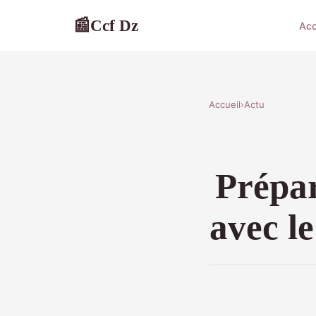
Ccf Dz
📰
Acc
Accueil
›
Actu
Prépar
avec l