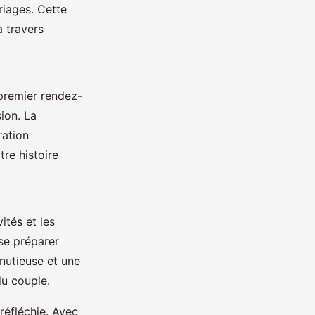
riages. Cette
à travers
 premier rendez-
ion. La
ration
re histoire
ités et les
se préparer
nutieuse et une
du couple.
réfléchie. Avec