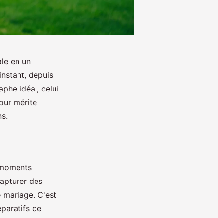
le en un
nstant, depuis
phe idéal, celui
jour mérite
ns.
s moments
apturer des
e mariage. C'est
éparatifs de