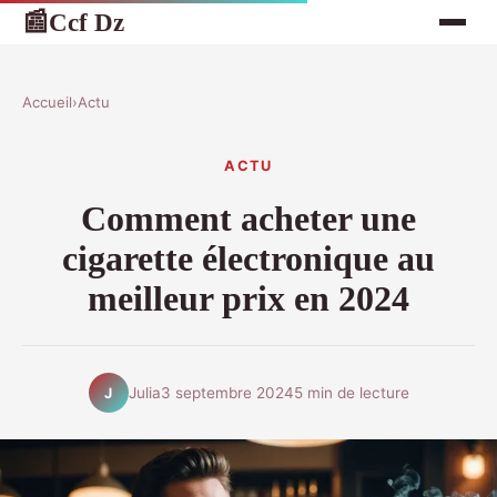
Ccf Dz
📰
Accueil
›
Actu
ACTU
Comment acheter une
cigarette électronique au
meilleur prix en 2024
Julia
3 septembre 2024
5 min de lecture
J